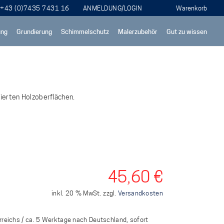
+43 (0)7435 7431 16
ANMELDUNG/LOGIN
ung
Grundierung
Schimmelschutz
Malerzubehör
Gut zu wissen
ierten Holzoberflächen.
45,60
€
inkl. 20 % MwSt.
zzgl.
Versandkosten
rreichs / ca. 5 Werktage nach Deutschland, sofort