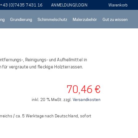
+43 (0)7435 7431 16
ANMELDUNG/LOGIN
ung
Grundierung
Schimmelschutz
Malerzubehör
Gut zu wissen
tfernungs-, Reinigungs- und Aufhellmittel in
 für vergraute und fleckige Holzterrassen.
70,46
€
inkl. 20 % MwSt.
zzgl.
Versandkosten
rreichs / ca. 5 Werktage nach Deutschland, sofort