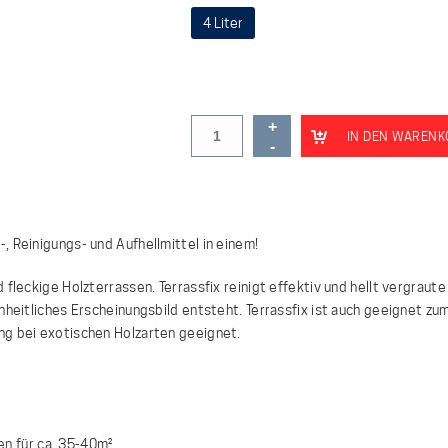
4 Liter
IN DEN WARENK
, Reinigungs- und Aufhellmittel in einem!
 fleckige Holzterrassen. Terrassfix reinigt effektiv und hellt vergrau
nheitliches Erscheinungsbild entsteht. Terrassfix ist auch geeignet zu
ng bei exotischen Holzarten geeignet.
n für ca. 35-40m²