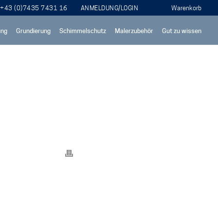
+43 (0)7435 7431 16
ANMELDUNG/LOGIN
ung
Grundierung
Schimmelschutz
Malerzubehör
Gut zu wissen