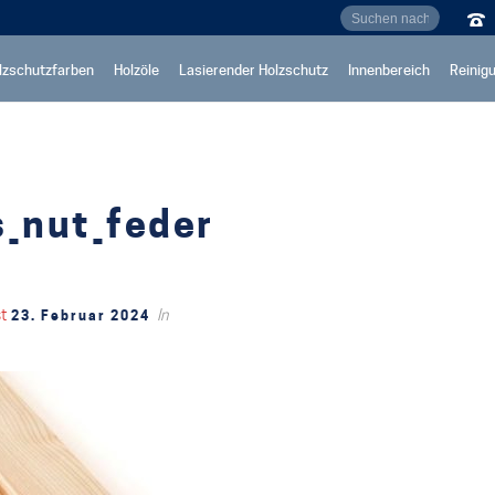
lzschutzfarben
Holzöle
Lasierender Holzschutz
Innenbereich
Reinig
_nut_feder
st
In
23. Februar 2024