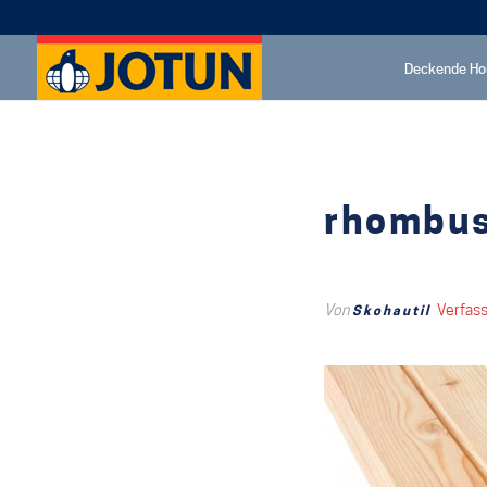
Deckende Ho
rhombus
Von
Verfas
Skohautil