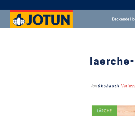
Deckende Ho
laerche
Von
Verfas
Skohautil