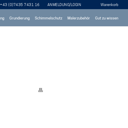
+43 (0)7435 7431 16
ANMELDUNG/LOGIN
ung
Grundierung
Schimmelschutz
Malerzubehör
Gut zu wissen