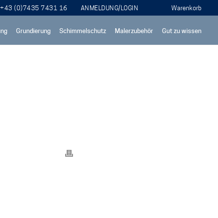
+43 (0)7435 7431 16
ANMELDUNG/LOGIN
ung
Grundierung
Schimmelschutz
Malerzubehör
Gut zu wissen