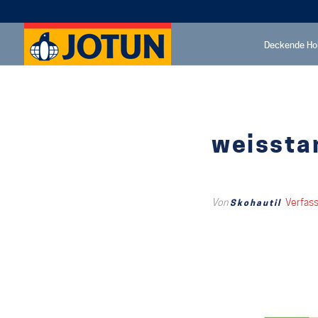
Deckende Ho
weissta
Von
Verfas
Skohautil