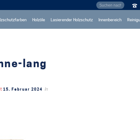
lzschutzfarben
Holzöle
Lasierender Holzschutz
Innenbereich
Reinig
nne-lang
st
In
15. Februar 2024