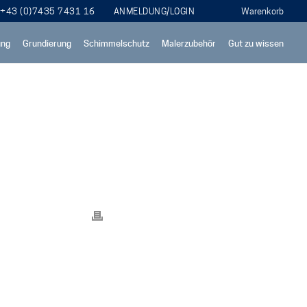
+43 (0)7435 7431 16
ANMELDUNG/LOGIN
ung
Grundierung
Schimmelschutz
Malerzubehör
Gut zu wissen