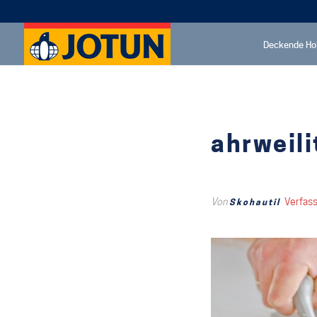
Deckende Ho
ahrweili
Von
Verfas
Skohautil