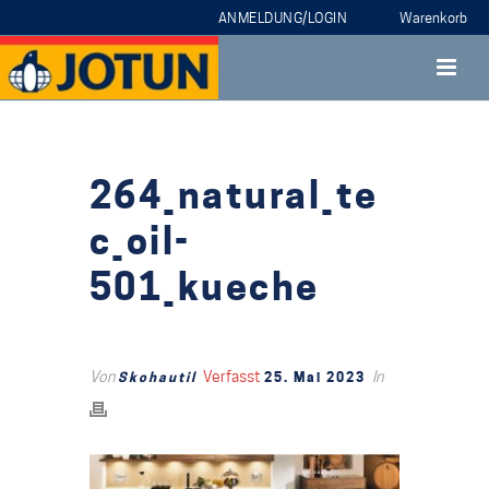
ANMELDUNG/LOGIN
264_natural_te
c_oil-
501_kueche
Von
Verfasst
In
Skohautil
25. Mai 2023